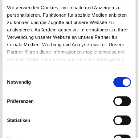
Wir verwenden Cookies, um Inhalte und Anzeigen zu
personalisieren, Funktionen für soziale Medien anbieten
zu können und die Zugriffe auf unsere Website zu
analysieren. Außerdem geben wir Informationen zu Ihrer
Verwendung unserer Website an unsere Partner für
soziale Medien, Werbung und Analysen weiter. Unsere
Partner führen diese Informationen möglicherweise mit
weiteren Daten zusammen, die Sie ihnen bereitgestellt
haben oder die sie im Rahmen Ihrer Nutzung der Dienste
gesammelt haben.
E
Sabine Wollowski |
Koordinatorin der Arbeit
Notwendig
i
mit Familien - Familiencafé
n
w
Telefon: 0151 41 20 83 63
Präferenzen
i
E-Mail:
s.wollowski@kirche-schoenefeld-
l
grossziethen.de
l
Statistiken
i
g