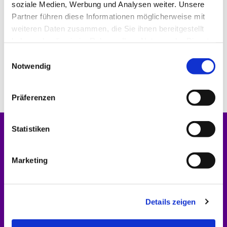
soziale Medien, Werbung und Analysen weiter. Unsere
Partner führen diese Informationen möglicherweise mit
weiteren Daten zusammen, die Sie ihnen bereitgestellt
haben oder die sie im Rahmen Ihrer Nutzung der Dienste
gesammelt haben.
E
Notwendig
i
n
w
Präferenzen
i
l
l
Statistiken
Startseite
i
g
Marketing
Gottesdienste
u
n
Nachrichten
g
Details zeigen
s
Gemeindebriefe
a
u