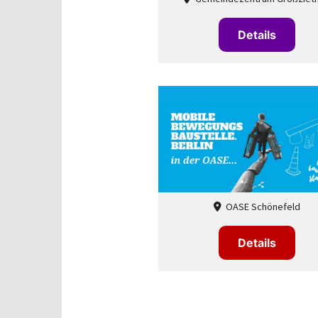
Details
OASE Schönefeld

Details