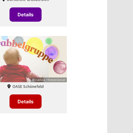
Details
© canva / friesenliesel
OASE Schönefeld

Details