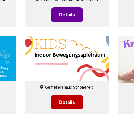
Details
Gemeindehaus Schönefeld

Details