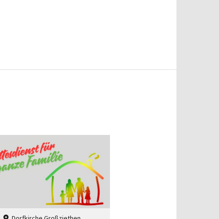
Dorfkirche Großziethen
