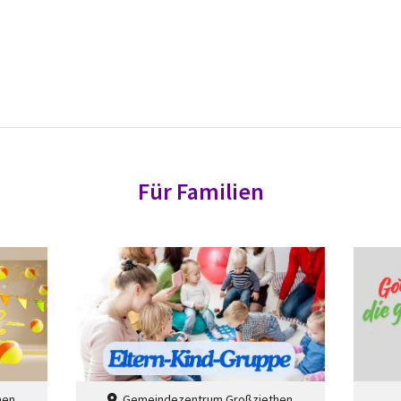
Für Familien
hen
Gemeindezentrum Großziethen
