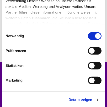
Verwendung unserer Website an unsere Partner für
soziale Medien, Werbung und Analysen weiter. Unsere
Partner führen diese Informationen möglicherweise mit
weiteren Daten zusammen, die Sie ihnen bereitgestellt
haben oder die sie im Rahmen Ihrer Nutzung der Dienste
gesammelt haben.
E
Notwendig
i
n
w
Präferenzen
i
l
l
Statistiken
i
Startseite
g
Marketing
u
Gottesdienste
n
g
Nachrichten
Details zeigen
s
a