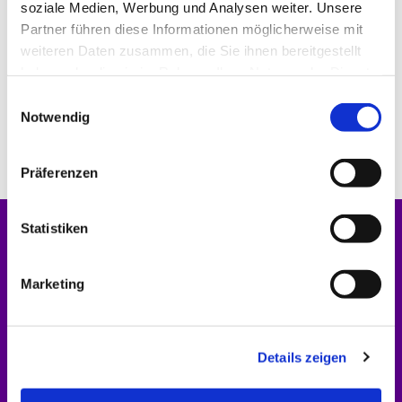
soziale Medien, Werbung und Analysen weiter. Unsere
Partner führen diese Informationen möglicherweise mit
weiteren Daten zusammen, die Sie ihnen bereitgestellt
haben oder die sie im Rahmen Ihrer Nutzung der Dienste
gesammelt haben.
E
Notwendig
i
n
w
Präferenzen
i
l
l
Statistiken
Startseite
i
g
Marketing
Gottesdienste
u
n
Nachrichten
g
Details zeigen
s
Gemeindebriefe
a
u