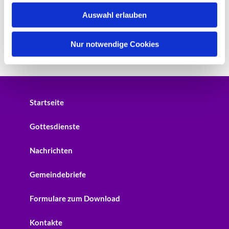
w
Auswahl erlauben
a
h
l
Nur notwendige Cookies
Startseite
Gottesdienste
Nachrichten
Gemeindebriefe
Formulare zum Download
Kontakte