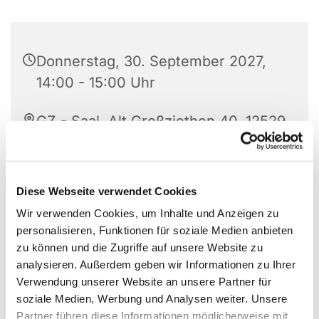
Donnerstag, 30. September 2027,
14:00 - 15:00 Uhr
GZ - Saal, Alt Großziethen 40, 12529
Schönefeld
Friederike Wiesner
Diese Webseite verwendet Cookies
Wir verwenden Cookies, um Inhalte und Anzeigen zu
personalisieren, Funktionen für soziale Medien anbieten
zu können und die Zugriffe auf unsere Website zu
DU möchtest auf der Bühne stehen?
analysieren. Außerdem geben wir Informationen zu Ihrer
Verwendung unserer Website an unsere Partner für
DU möchtest kreativ sein?
soziale Medien, Werbung und Analysen weiter. Unsere
DU wolltest dich schon immer herausfordern?
Partner führen diese Informationen möglicherweise mit