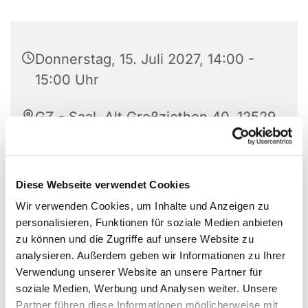
Donnerstag, 15. Juli 2027, 14:00 -
15:00 Uhr
GZ - Saal, Alt Großziethen 40, 12529
Schönefeld
Friederike Wiesner
Diese Webseite verwendet Cookies
Wir verwenden Cookies, um Inhalte und Anzeigen zu
personalisieren, Funktionen für soziale Medien anbieten
zu können und die Zugriffe auf unsere Website zu
DU möchtest auf der Bühne stehen?
analysieren. Außerdem geben wir Informationen zu Ihrer
Verwendung unserer Website an unsere Partner für
DU möchtest kreativ sein?
soziale Medien, Werbung und Analysen weiter. Unsere
DU wolltest dich schon immer herausfordern?
Partner führen diese Informationen möglicherweise mit