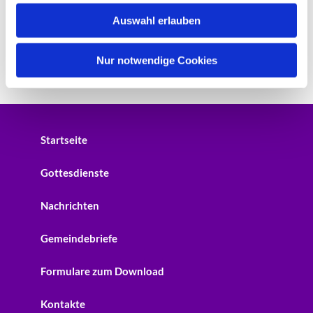
w
Auswahl erlauben
a
h
l
Nur notwendige Cookies
Startseite
Gottesdienste
Nachrichten
Gemeindebriefe
Formulare zum Download
Kontakte