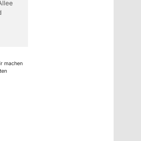
llee
d
ir machen
ten