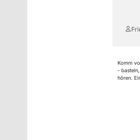
Fr
Komm vor
- basteln
hören. Ei