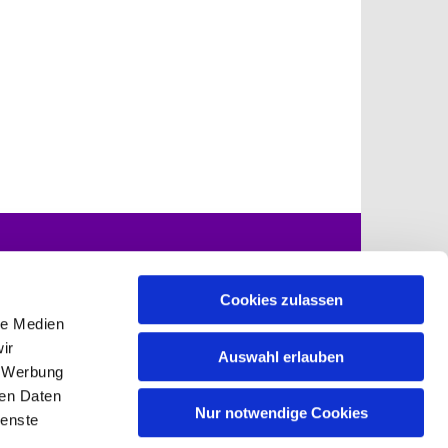
mulare zum
Kontakte
nload
Cookies zulassen
le Medien
ir
Auswahl erlauben
, Werbung
nefeld-grossziethen.de
ren Daten
Nur notwendige Cookies
ienste