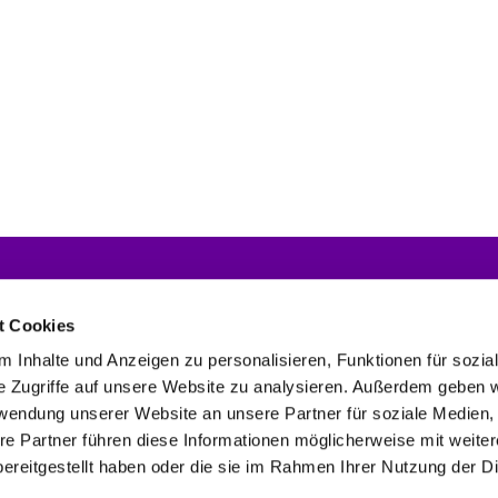
Nachrichten
Gemeindebriefe
For
Dow
t Cookies
 Inhalte und Anzeigen zu personalisieren, Funktionen für sozia
e Zugriffe auf unsere Website zu analysieren. Außerdem geben w
rwendung unserer Website an unsere Partner für soziale Medien
en Schönefeld und Großziethen
03379 44 92 71
buero@kirche-schoe


re Partner führen diese Informationen möglicherweise mit weite
Erklärung zur Barrierefreiheit
Kontaktinformationen
Impressum

ereitgestellt haben oder die sie im Rahmen Ihrer Nutzung der D