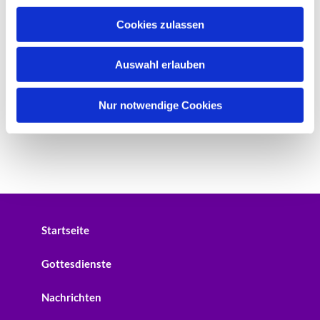
u
Cookies zulassen
s
w
Auswahl erlauben
a
h
l
Nur notwendige Cookies
Startseite
Gottesdienste
Nachrichten