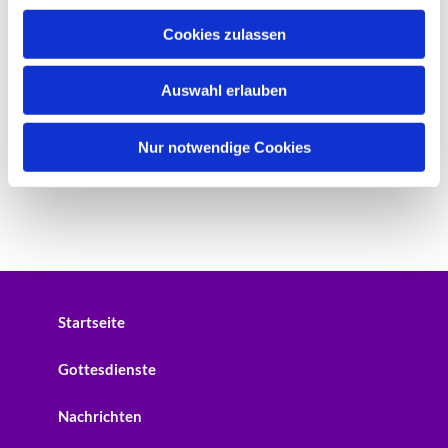
u
Cookies zulassen
s
w
Auswahl erlauben
a
h
l
Nur notwendige Cookies
Startseite
Gottesdienste
Nachrichten