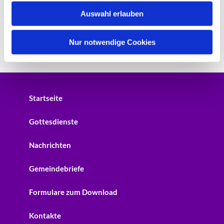
w
Auswahl erlauben
a
h
l
Nur notwendige Cookies
Startseite
Gottesdienste
Nachrichten
Gemeindebriefe
Formulare zum Download
Kontakte