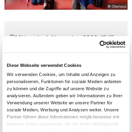
© Obenaus
Mittwoch, 4. November 2026, 15:15
- 16:15 Uhr
GZ - Saal, Alt Großziethen 40, 12529
Diese Webseite verwendet Cookies
Schönefeld
Wir verwenden Cookies, um Inhalte und Anzeigen zu
personalisieren, Funktionen für soziale Medien anbieten
Uta Obenaus
zu können und die Zugriffe auf unsere Website zu
analysieren. Außerdem geben wir Informationen zu Ihrer
Verwendung unserer Website an unsere Partner für
soziale Medien, Werbung und Analysen weiter. Unsere
Partner führen diese Informationen möglicherweise mit
Wir singen christliche Klassiker und moderne
weiteren Daten zusammen, die Sie ihnen bereitgestellt
Lieder, Lieder mit Bewegung und Spaß sowie
haben oder die sie im Rahmen Ihrer Nutzung der Dienste