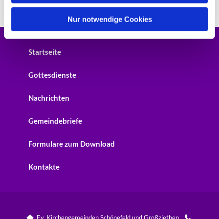
h
l
Nur notwendige Cookies
Startseite
Gottesdienste
Nachrichten
Gemeindebriefe
Formulare zum Download
Kontakte
Ev. Kirchengemeinden Schönefeld und Großziethen

