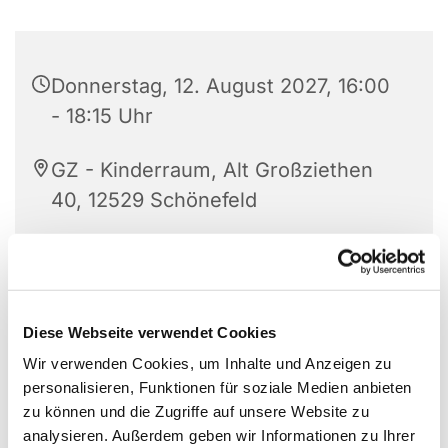
Donnerstag, 12. August 2027, 16:00
- 18:15 Uhr
GZ - Kinderraum, Alt Großziethen
40, 12529 Schönefeld
Friederike Wiesner
Diese Webseite verwendet Cookies
Donnerstags alle zwei Wochen (ungerade
Wir verwenden Cookies, um Inhalte und Anzeigen zu
Wochen), 16.15 bis 18.15 Uhr in Großziethen (außer
personalisieren, Funktionen für soziale Medien anbieten
in den Ferien)
zu können und die Zugriffe auf unsere Website zu
analysieren. Außerdem geben wir Informationen zu Ihrer