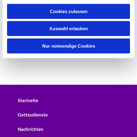
a
u
Cookies zulassen
s
w
Auswahl erlauben
a
h
l
Nur notwendige Cookies
Startseite
Gottesdienste
Nachrichten