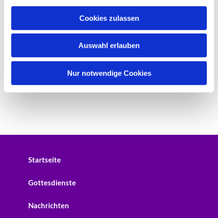
a
u
Cookies zulassen
s
w
Auswahl erlauben
a
h
l
Nur notwendige Cookies
Startseite
Gottesdienste
Nachrichten