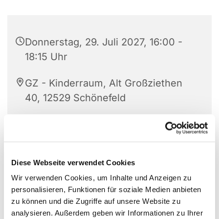
Donnerstag, 29. Juli 2027, 16:00 -
18:15 Uhr
GZ - Kinderraum, Alt Großziethen
40, 12529 Schönefeld
Friederike Wiesner
Diese Webseite verwendet Cookies
Donnerstags alle zwei Wochen (ungerade
Wir verwenden Cookies, um Inhalte und Anzeigen zu
Wochen), 16.15 bis 18.15 Uhr in Großziethen (außer
personalisieren, Funktionen für soziale Medien anbieten
in den Ferien)
zu können und die Zugriffe auf unsere Website zu
analysieren. Außerdem geben wir Informationen zu Ihrer