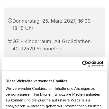
Donnerstag, 25. März 2027, 16:00 -
18:15 Uhr
GZ - Kinderraum, Alt Großziethen
40, 12529 Schönefeld
Friederike Wiesner
Diese Webseite verwendet Cookies
Donnerstags alle zwei Wochen (ungerade
Wir verwenden Cookies, um Inhalte und Anzeigen zu
Wochen), 16.15 bis 18.15 Uhr in Großziethen (außer
personalisieren, Funktionen für soziale Medien anbieten
in den Ferien)
zu können und die Zugriffe auf unsere Website zu
analysieren. Außerdem geben wir Informationen zu Ihrer