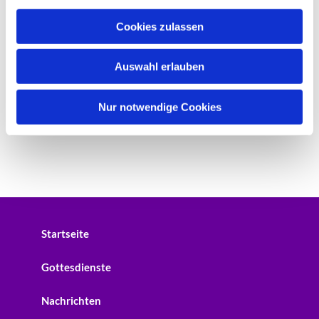
a
u
Cookies zulassen
s
w
Auswahl erlauben
a
h
l
Nur notwendige Cookies
Startseite
Gottesdienste
Nachrichten