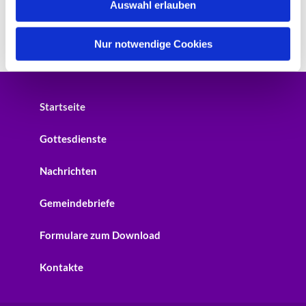
Auswahl erlauben
a
h
l
Nur notwendige Cookies
Startseite
Gottesdienste
Nachrichten
Gemeindebriefe
Formulare zum Download
Kontakte