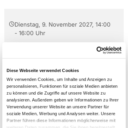
Dienstag, 9. November 2027, 14:00
- 16:00 Uhr
Gemeindezentrum Schönefeld -
Nachbarschaftstreff OASE, Hans-
Grade-Allee 14, 12529 Schönefeld
Diese Webseite verwendet Cookies
Wir verwenden Cookies, um Inhalte und Anzeigen zu
Frau Lenz, Frau Braun
personalisieren, Funktionen für soziale Medien anbieten
zu können und die Zugriffe auf unsere Website zu
Voranmeldung erforderlich
analysieren. Außerdem geben wir Informationen zu Ihrer
Verwendung unserer Website an unsere Partner für
soziale Medien, Werbung und Analysen weiter. Unsere
Partner führen diese Informationen möglicherweise mit
Für Kinder der 1-5 Klasse mit Voranmeldung. In
weiteren Daten zusammen, die Sie ihnen bereitgestellt