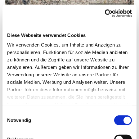
© Kirchenkreis Neukölln
Diese Webseite verwendet Cookies
Sonntag, 8. November 2026, 11:00
Wir verwenden Cookies, um Inhalte und Anzeigen zu
Uhr
personalisieren, Funktionen für soziale Medien anbieten
zu können und die Zugriffe auf unsere Website zu
Dorfkirche Großziethen, Alt
analysieren. Außerdem geben wir Informationen zu Ihrer
Großziethen 29, 12529 Schönefeld
Verwendung unserer Website an unsere Partner für
soziale Medien, Werbung und Analysen weiter. Unsere
Partner führen diese Informationen möglicherweise mit
Pfarrerin M. Winkler
weiteren Daten zusammen, die Sie ihnen bereitgestellt
haben oder die sie im Rahmen Ihrer Nutzung der Dienste
gesammelt haben.
E
Notwendig
i
n
w