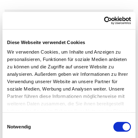
Donnerstag, 3. September 2026,
20:00 Uhr
Diese Webseite verwendet Cookies
Gemeindezentrum Großziethen, Alt
Wir verwenden Cookies, um Inhalte und Anzeigen zu
personalisieren, Funktionen für soziale Medien anbieten
Großziethen 40, 12529 Schönefeld
zu können und die Zugriffe auf unsere Website zu
analysieren. Außerdem geben wir Informationen zu Ihrer
Verwendung unserer Website an unsere Partner für
soziale Medien, Werbung und Analysen weiter. Unsere
Kontakt:
Partner führen diese Informationen möglicherweise mit
Gudrun Frister, Telefon: 03379 44 89 83
weiteren Daten zusammen, die Sie ihnen bereitgestellt
haben oder die sie im Rahmen Ihrer Nutzung der Dienste
Weitere Informationen über die Chorwerkstatt
gesammelt haben.
E
Notwendig
i
n