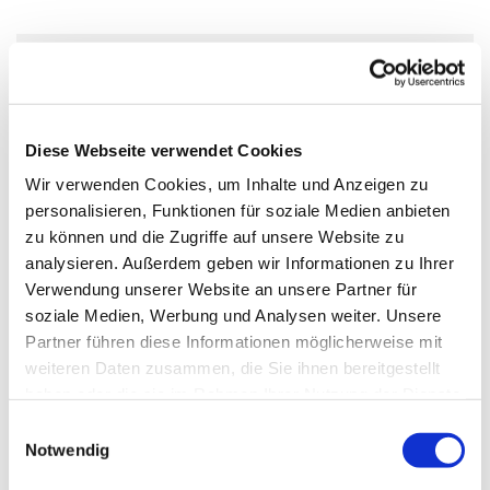
Donnerstag, 9. Dezember 2027,
20:00 Uhr
Diese Webseite verwendet Cookies
Gemeindezentrum Großziethen, Alt
Wir verwenden Cookies, um Inhalte und Anzeigen zu
personalisieren, Funktionen für soziale Medien anbieten
Großziethen 40, 12529 Schönefeld
zu können und die Zugriffe auf unsere Website zu
analysieren. Außerdem geben wir Informationen zu Ihrer
Verwendung unserer Website an unsere Partner für
soziale Medien, Werbung und Analysen weiter. Unsere
Kontakt:
Partner führen diese Informationen möglicherweise mit
Gudrun Frister, Telefon: 03379 44 89 83
weiteren Daten zusammen, die Sie ihnen bereitgestellt
haben oder die sie im Rahmen Ihrer Nutzung der Dienste
Weitere Informationen über die Chorwerkstatt
gesammelt haben.
E
Notwendig
i
n