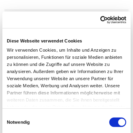
Donnerstag, 9. September 2027,
20:00 Uhr
Diese Webseite verwendet Cookies
Gemeindezentrum Großziethen, Alt
Wir verwenden Cookies, um Inhalte und Anzeigen zu
personalisieren, Funktionen für soziale Medien anbieten
Großziethen 40, 12529 Schönefeld
zu können und die Zugriffe auf unsere Website zu
analysieren. Außerdem geben wir Informationen zu Ihrer
Verwendung unserer Website an unsere Partner für
soziale Medien, Werbung und Analysen weiter. Unsere
Kontakt:
Partner führen diese Informationen möglicherweise mit
Gudrun Frister, Telefon: 03379 44 89 83
weiteren Daten zusammen, die Sie ihnen bereitgestellt
haben oder die sie im Rahmen Ihrer Nutzung der Dienste
Weitere Informationen über die Chorwerkstatt
gesammelt haben.
E
Notwendig
i
n