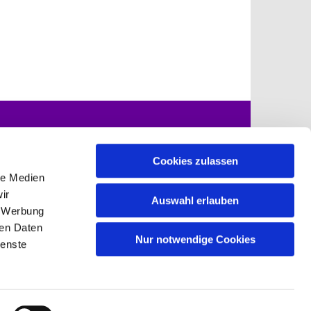
mulare zum
Kontakte
nload
Cookies zulassen
le Medien
ir
Auswahl erlauben
, Werbung
nefeld-grossziethen.de
ren Daten
Nur notwendige Cookies
ienste