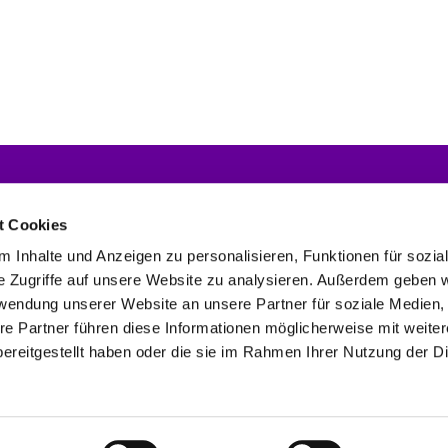
Nachrichten
Gemeindebriefe
For
Dow
t Cookies
 Inhalte und Anzeigen zu personalisieren, Funktionen für sozia
e Zugriffe auf unsere Website zu analysieren. Außerdem geben w
rwendung unserer Website an unsere Partner für soziale Medien
en Schönefeld und Großziethen
03379 44 92 71
buero@kirche-schoe


re Partner führen diese Informationen möglicherweise mit weite
Erklärung zur Barrierefreiheit
Kontaktinformationen
Impressum

ereitgestellt haben oder die sie im Rahmen Ihrer Nutzung der D
Impressum
Datenschutzerklärung
ChurchDesk-Login