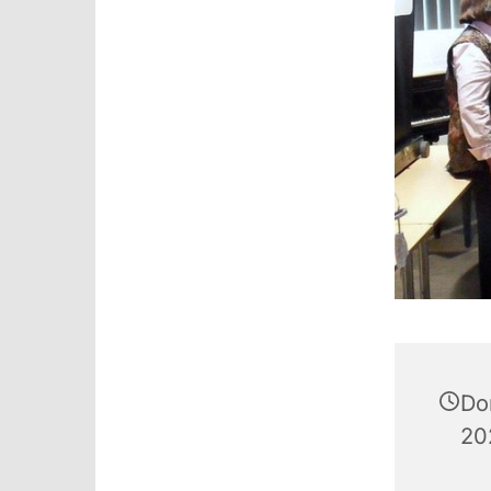
Don
20