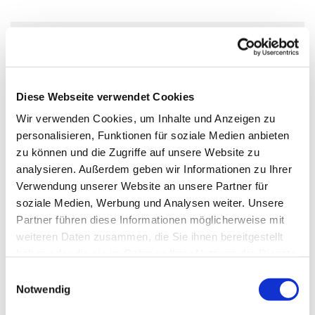
Donnerstag, 22. April 2027, 20:00
Uhr
Diese Webseite verwendet Cookies
Gemeindezentrum Großziethen, Alt
Wir verwenden Cookies, um Inhalte und Anzeigen zu
personalisieren, Funktionen für soziale Medien anbieten
Großziethen 40, 12529 Schönefeld
zu können und die Zugriffe auf unsere Website zu
analysieren. Außerdem geben wir Informationen zu Ihrer
Verwendung unserer Website an unsere Partner für
soziale Medien, Werbung und Analysen weiter. Unsere
Kontakt:
Partner führen diese Informationen möglicherweise mit
Gudrun Frister, Telefon: 03379 44 89 83
weiteren Daten zusammen, die Sie ihnen bereitgestellt
haben oder die sie im Rahmen Ihrer Nutzung der Dienste
Weitere Informationen über die Chorwerkstatt
gesammelt haben.
E
Notwendig
i
n