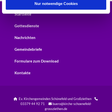
l
Nur notwendige Cookies
Startseite
Gottesdienste
Nachrichten
Gemeindebriefe
Formulare zum Download
Kontakte
Ev. Kirchengemeinden Schönefeld und Großziethen


03379 44 92 71
buero@kirche-schoenefeld-

grossziethen.de