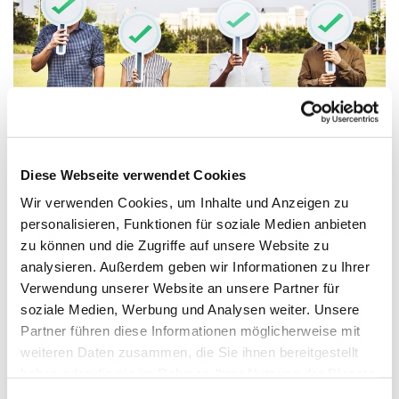
© pixabay.com
Diese Webseite verwendet Cookies
Wir verwenden Cookies, um Inhalte und Anzeigen zu
GKR Kandidatinnen und Kandidaten
personalisieren, Funktionen für soziale Medien anbieten
Großziethen
zu können und die Zugriffe auf unsere Website zu
analysieren. Außerdem geben wir Informationen zu Ihrer
Am 3. November sind Wahlen zum
Verwendung unserer Website an unsere Partner für
Gemeindekirchenrat
soziale Medien, Werbung und Analysen weiter. Unsere
Bei der Wahl sind in Großziethen 6 neue Älteste zu
Partner führen diese Informationen möglicherweise mit
wählen. Dementsprechend haben Sie maximal 6
weiteren Daten zusammen, die Sie ihnen bereitgestellt
Stimmen zu vergeben.
haben oder die sie im Rahmen Ihrer Nutzung der Dienste
Sobald Sie Ihren Wahlschein bekommen haben,
gesammelt haben.