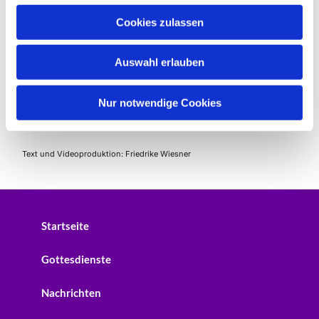
u
Cookies zulassen
s
w
Auswahl erlauben
a
h
l
Nur notwendige Cookies
Weitere Videos von Rikes Monsterkirche
Text und Videoproduktion: Friedrike Wiesner
Startseite
Gottesdienste
Nachrichten