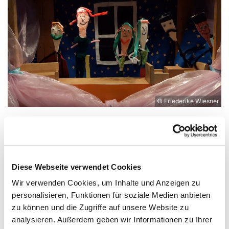
© Friederike Wiesner
Der Liebesbriefdieb, erstes digitales Projekt
der TheaterKids
Nach einer tollen Live-Aufführung beim
Diese Webseite verwendet Cookies
Sommerfest 2022 in Großziethen stellten die
Wir verwenden Cookies, um Inhalte und Anzeigen zu
TheaterKids sich einer neuen Herausforderung,
personalisieren, Funktionen für soziale Medien anbieten
dem digitalen Publikum! Da die Kinder selbst nicht
zu können und die Zugriffe auf unsere Website zu
vor der Kamera stehen wollten, war schnell klar, es
analysieren. Außerdem geben wir Informationen zu Ihrer
würde ein Puppentheater geben. Gesagt getan,