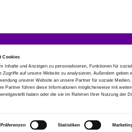
Nachrichten
Gemeindebriefe
For
Dow
t Cookies
 Inhalte und Anzeigen zu personalisieren, Funktionen für sozia
e Zugriffe auf unsere Website zu analysieren. Außerdem geben w
rwendung unserer Website an unsere Partner für soziale Medien
en Schönefeld und Großziethen
03379 44 92 71
buero@kirche-schoe


re Partner führen diese Informationen möglicherweise mit weite
Erklärung zur Barrierefreiheit
Kontaktinformationen
Impressum

ereitgestellt haben oder die sie im Rahmen Ihrer Nutzung der D
Impressum
Datenschutzerklärung
ChurchDesk-Login
Präferenzen
Statistiken
Marketin