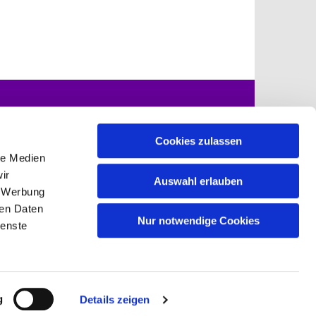
mulare zum
Kontakte
nload
Cookies zulassen
le Medien
ir
Auswahl erlauben
, Werbung
nefeld-grossziethen.de
ren Daten
Nur notwendige Cookies
ienste
g
Details zeigen