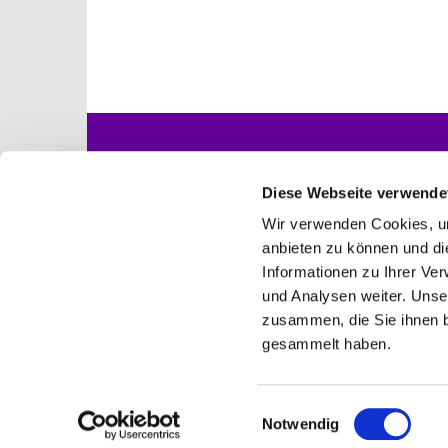
Startseite
Gottesdienste
Diese Webseite verwende
Wir verwenden Cookies, um
anbieten zu können und di
Informationen zu Ihrer Ve
Ev. Kirchengemeind

und Analysen weiter. Unse
zusammen, die Sie ihnen b
gesammelt haben.
E
Notwendig
i