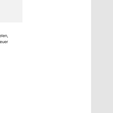
elen,
euer