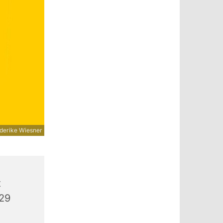
derike Wiesner
t
529