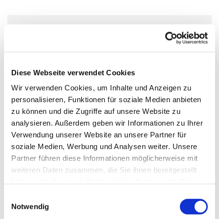
Dienstag, 27. April 2027, 14:00 -
15:00 Uhr
Diese Webseite verwendet Cookies
GZ - Kinderraum, Alt Großziethen
Wir verwenden Cookies, um Inhalte und Anzeigen zu
40, 12529 Schönefeld
personalisieren, Funktionen für soziale Medien anbieten
zu können und die Zugriffe auf unsere Website zu
Friederike Wiesner
analysieren. Außerdem geben wir Informationen zu Ihrer
Verwendung unserer Website an unsere Partner für
soziale Medien, Werbung und Analysen weiter. Unsere
Partner führen diese Informationen möglicherweise mit
weiteren Daten zusammen, die Sie ihnen bereitgestellt
Für alle Kinder von der 1ten bis 4ten Klasse. Wir
haben oder die sie im Rahmen Ihrer Nutzung der Dienste
kochen, basteln, spielen, singen und entdecken
gesammelt haben.
E
spannende Bibelgeschichten als Detektivabenteuer
Notwendig
i