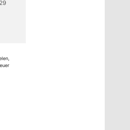
529
elen,
euer