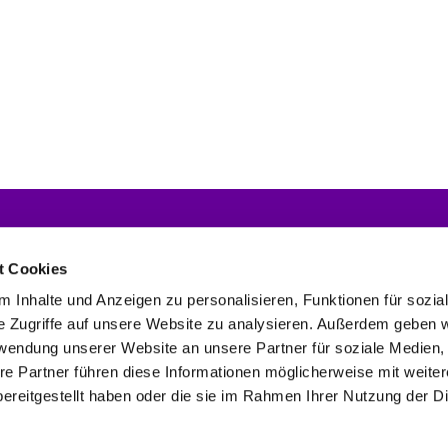
Nachrichten
Gemeindebriefe
For
Dow
t Cookies
 Inhalte und Anzeigen zu personalisieren, Funktionen für sozia
e Zugriffe auf unsere Website zu analysieren. Außerdem geben w
rwendung unserer Website an unsere Partner für soziale Medien
en Schönefeld und Großziethen
03379 44 92 71
buero@kirche-schoe


re Partner führen diese Informationen möglicherweise mit weite
Erklärung zur Barrierefreiheit
Kontaktinformationen
Impressum

ereitgestellt haben oder die sie im Rahmen Ihrer Nutzung der D
Impressum
Datenschutzerklärung
ChurchDesk-Login