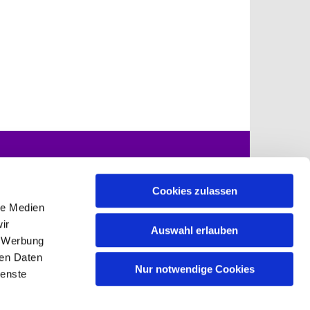
mulare zum
Kontakte
nload
Cookies zulassen
le Medien
ir
Auswahl erlauben
, Werbung
nefeld-grossziethen.de
ren Daten
Nur notwendige Cookies
ienste