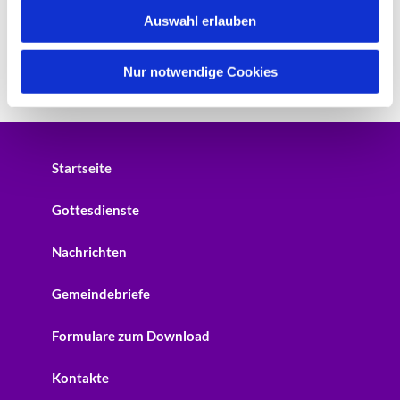
w
Auswahl erlauben
a
h
l
Nur notwendige Cookies
Startseite
Gottesdienste
Nachrichten
Gemeindebriefe
Formulare zum Download
Kontakte